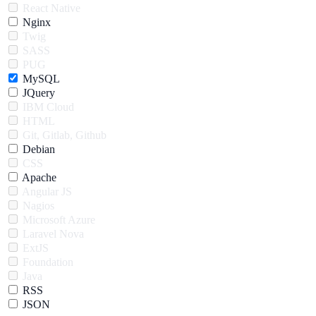
React Native
Nginx
Twig
SASS
PUG
MySQL
JQuery
IBM Cloud
HTML
Git, Gitlab, Github
Debian
CSS
Apache
Angular JS
Nagios
Microsoft Azure
Laravel Nova
ExtJS
Foundation
Java
RSS
JSON