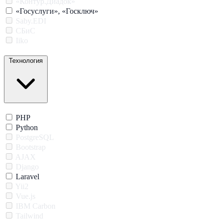
«Контур.Диадок»
«Госуслуги», «Госключ»
Saby.EDI
СБиС
Iiko
Технология
PHP
Python
PostgreSQL
Bootstrap
AJAX
Django
Laravel
Yii2
Vue.js
IBM Carbon
Tailwind