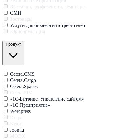
Религиозные организации
Выставки, конференции, семинары
СМИ
Зоотовары
Услуги для бизнеса и потребителей
Юриспруденция
Продукт
Cetera.CMS
Cetera.Cargo
Cetera.Spaces
Cetera.PIM
«1С-Битрикс: Управление сайтом»
«1С:Предприятие»
Wordpress
Drupal
Netcat
Joomla
MODX