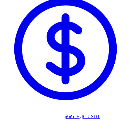
₽
₽ с НДС
USDT