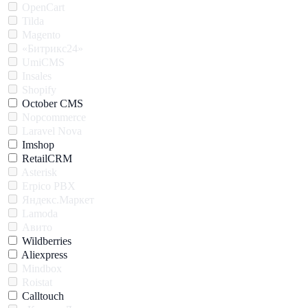
OpenCart
Tilda
Magento
«Битрикс24»
UmiCMS
Insales
Shopify
October CMS
Nopcommerce
Laravel Nova
Imshop
RetailCRM
Asterisk
Erpico PBX
Яндекс.Маркет
Lamoda
Авито
Wildberries
Aliexpress
Mindbox
Roistat
Calltouch