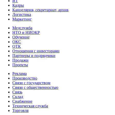
ИТ
Кадры
Канцелярия, секретариат, архив
Логистика
Маркетинг
Медслужба
НТО и НИОКР
Обучение
ОКС
ОТК
Отношения с инвесторами
Партнеры и подрядчики
Продажи
Проекты
Реклама
Производство
Связи с государством
Связи с общественностью
Связь
Склад
Снабжение
Техническая служба
Торговля