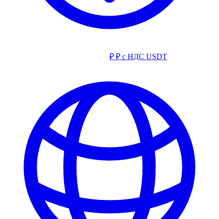
₽
₽ с НДС
USDT