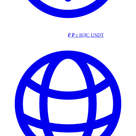
₽
₽ с НДС
USDT