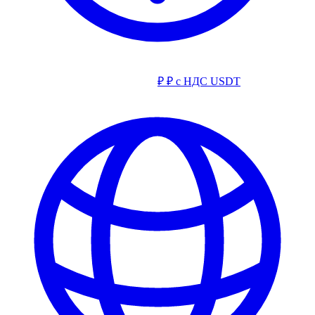
₽
₽ с НДС
USDT