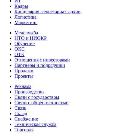
ИТ
Кадры
Канцелярия, секретариат, архив
Логистика
Маркетинг
Медслужба
НТО и НИОКР
Обучение
ОКС
ОТК
Отношения с инвесторами
Партнеры и подрядчики
Продажи
Проекты
Реклама
Производство
Связи с государством
Связи с общественностью
Связь
Склад
Снабжение
Техническая служба
Торговля