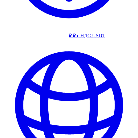
₽
₽ с НДС
USDT