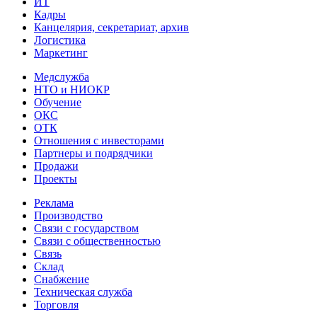
ИТ
Кадры
Канцелярия, секретариат, архив
Логистика
Маркетинг
Медслужба
НТО и НИОКР
Обучение
ОКС
ОТК
Отношения с инвесторами
Партнеры и подрядчики
Продажи
Проекты
Реклама
Производство
Связи с государством
Связи с общественностью
Связь
Склад
Снабжение
Техническая служба
Торговля