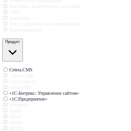
Религиозные организации
Выставки, конференции, семинары
СМИ
Зоотовары
Услуги для бизнеса и потребителей
Юриспруденция
Продукт
Cetera.CMS
Cetera.Cargo
Cetera.Spaces
Cetera.PIM
«1С-Битрикс: Управление сайтом»
«1С:Предприятие»
Wordpress
Drupal
Netcat
Joomla
MODX