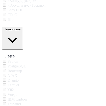
«Контур.Диадок»
«Госуслуги», «Госключ»
Saby.EDI
СБиС
Iiko
Технология
PHP
Python
PostgreSQL
Bootstrap
AJAX
Django
Laravel
Yii2
Vue.js
IBM Carbon
Tailwind