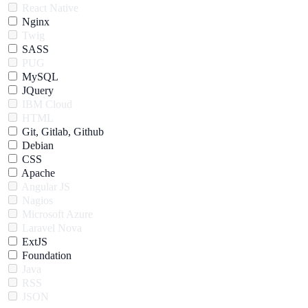
React Native
Nginx
Twig
SASS
PUG
MySQL
JQuery
IBM Cloud
HTML
Git, Gitlab, Github
Debian
CSS
Apache
Angular JS
Nagios
Microsoft Azure
Laravel Nova
ExtJS
Foundation
Java
RSS
JSON