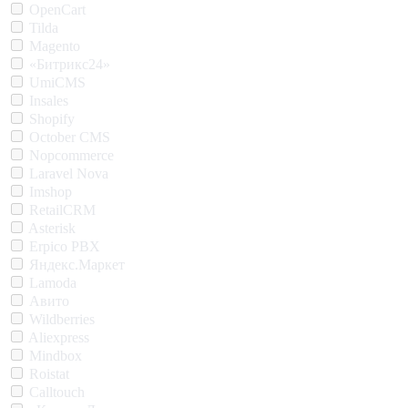
OpenCart
Tilda
Magento
«Битрикс24»
UmiCMS
Insales
Shopify
October CMS
Nopcommerce
Laravel Nova
Imshop
RetailCRM
Asterisk
Erpico PBX
Яндекс.Маркет
Lamoda
Авито
Wildberries
Aliexpress
Mindbox
Roistat
Calltouch