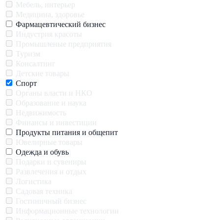
Мебель, интерьер
Медицина, здоровье
Фармацевтический бизнес
Индустрия красоты
Промышленые предприятия
Туризм
Консалтинг
Детские товары
Спорт
Органы власти и НКО
Образование и наука
Недвижимость
Финансы и инвестиции
Продукты питания и общепит
Ювелирные товары
Одежда и обувь
Подарки и сувениры
Развлечения и отдых
Логистика
Садовая техника
Гостиничный бизнес
Информационные технологии