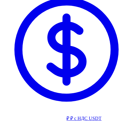
₽
₽ с НДС
USDT