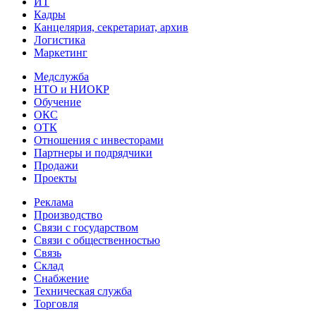
ИТ
Кадры
Канцелярия, секретариат, архив
Логистика
Маркетинг
Медслужба
НТО и НИОКР
Обучение
ОКС
ОТК
Отношения с инвесторами
Партнеры и подрядчики
Продажи
Проекты
Реклама
Производство
Связи с государством
Связи с общественностью
Связь
Склад
Снабжение
Техническая служба
Торговля