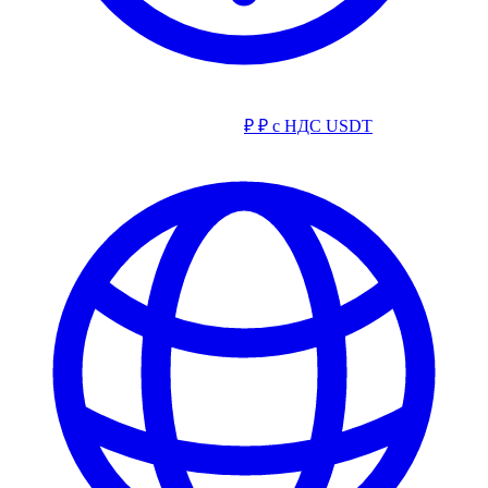
₽
₽ с НДС
USDT