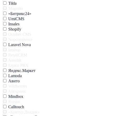
Tilda
Magento
«Битрикс24»
UmiCMS
Insales
Shopify
October CMS
Nopcommerce
Laravel Nova
Imshop
RetailCRM
Asterisk
Erpico PBX
Яндекс.Маркет
Lamoda
Авито
Wildberries
Aliexpress
Mindbox
Roistat
Calltouch
«Контур.Диадок»