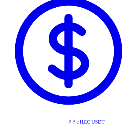
₽
₽ с НДС
USDT