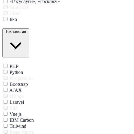
«Госуслуги», «Госключ»
Saby.EDI
СБиС
Iiko
Технология
PHP
Python
PostgreSQL
Bootstrap
AJAX
Django
Laravel
Yii2
Vue.js
IBM Carbon
Tailwind
React Native