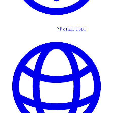
₽
₽ с НДС
USDT