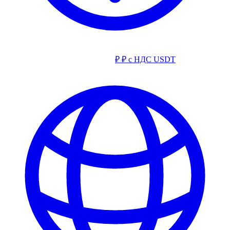
₽
₽ с НДС
USDT