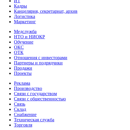
ИТ
Кадры
Канцелярия, секретариат, архив
Логистика
Маркетинг
Медслужба
НТО и НИОКР
Обучение
ОКС
ОТК
Отношения с инвесторами
Партнеры и подрядчики
Продажи
Проекты
Реклама
Производство
Связи с государством
Связи с общественностью
Связь
Склад
Снабжение
Техническая служба
Торговля