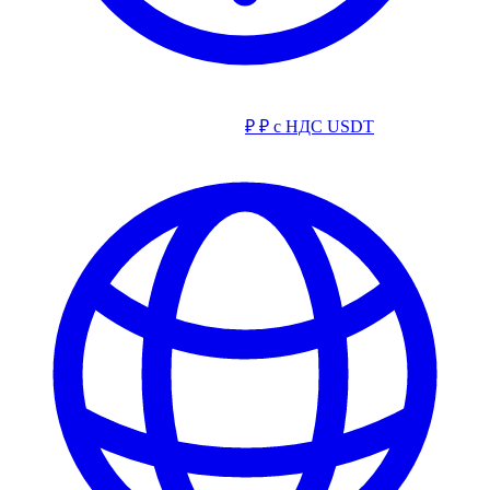
₽
₽ с НДС
USDT