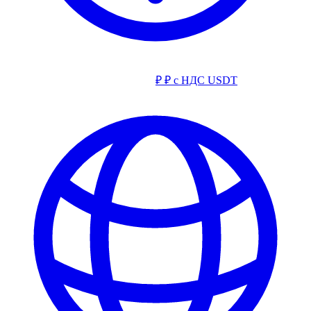
₽
₽ с НДС
USDT