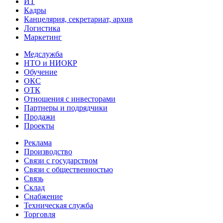
ИТ
Кадры
Канцелярия, секретариат, архив
Логистика
Маркетинг
Медслужба
НТО и НИОКР
Обучение
ОКС
ОТК
Отношения с инвесторами
Партнеры и подрядчики
Продажи
Проекты
Реклама
Производство
Связи с государством
Связи с общественностью
Связь
Склад
Снабжение
Техническая служба
Торговля