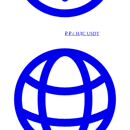
₽
₽ с НДС
USDT