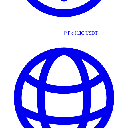
₽
₽ с НДС
USDT