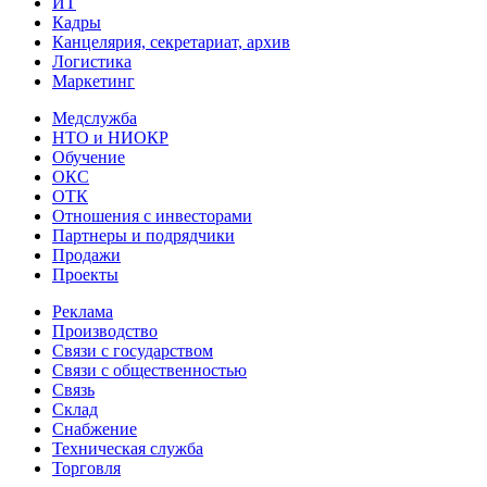
ИТ
Кадры
Канцелярия, секретариат, архив
Логистика
Маркетинг
Медслужба
НТО и НИОКР
Обучение
ОКС
ОТК
Отношения с инвесторами
Партнеры и подрядчики
Продажи
Проекты
Реклама
Производство
Связи с государством
Связи с общественностью
Связь
Склад
Снабжение
Техническая служба
Торговля