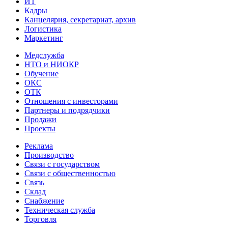
ИТ
Кадры
Канцелярия, секретариат, архив
Логистика
Маркетинг
Медслужба
НТО и НИОКР
Обучение
ОКС
ОТК
Отношения с инвесторами
Партнеры и подрядчики
Продажи
Проекты
Реклама
Производство
Связи с государством
Связи с общественностью
Связь
Склад
Снабжение
Техническая служба
Торговля