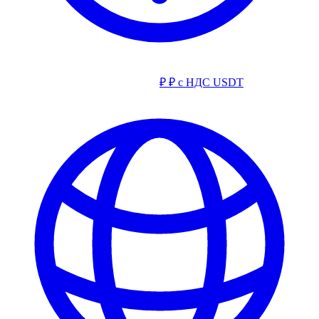
₽
₽ с НДС
USDT