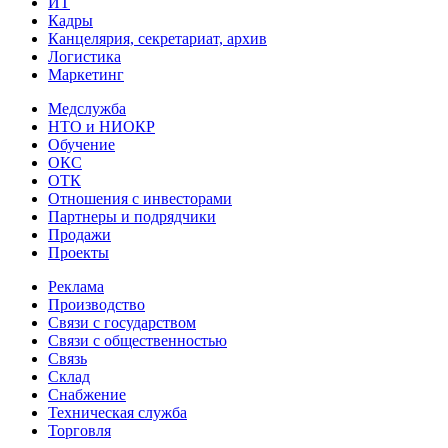
ИТ
Кадры
Канцелярия, секретариат, архив
Логистика
Маркетинг
Медслужба
НТО и НИОКР
Обучение
ОКС
ОТК
Отношения с инвесторами
Партнеры и подрядчики
Продажи
Проекты
Реклама
Производство
Связи с государством
Связи с общественностью
Связь
Склад
Снабжение
Техническая служба
Торговля