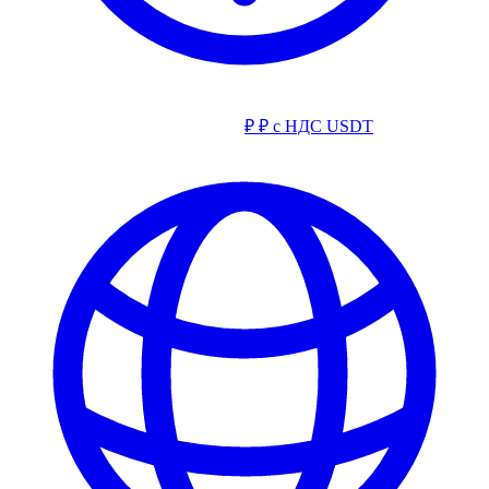
₽
₽ с НДС
USDT