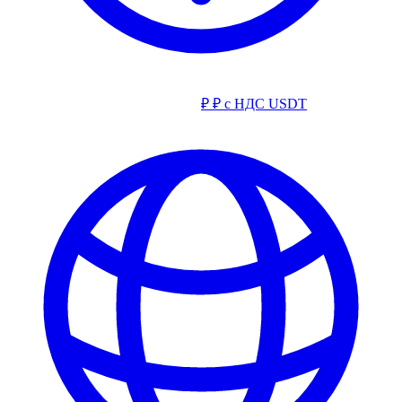
₽
₽ с НДС
USDT