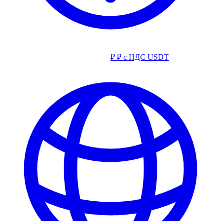
₽
₽ с НДС
USDT