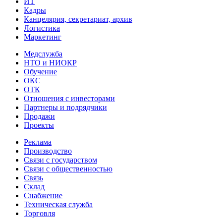
ИТ
Кадры
Канцелярия, секретариат, архив
Логистика
Маркетинг
Медслужба
НТО и НИОКР
Обучение
ОКС
ОТК
Отношения с инвесторами
Партнеры и подрядчики
Продажи
Проекты
Реклама
Производство
Связи с государством
Связи с общественностью
Связь
Склад
Снабжение
Техническая служба
Торговля