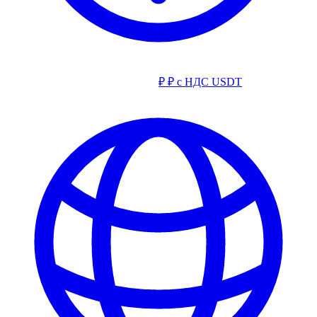
₽
₽ с НДС
USDT