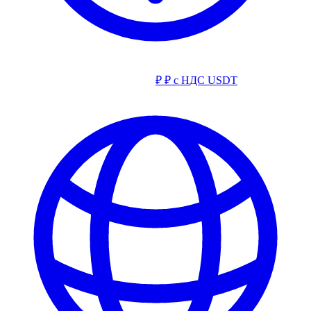
₽
₽ с НДС
USDT