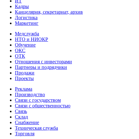
ИТ
Кадры
Канцелярия, секретариат, архив
Логистика
Маркетинг
Медслужба
НТО и НИОКР
Обучение
ОКС
ОТК
Отношения с инвесторами
Партнеры и подрядчики
Продажи
Проекты
Реклама
Производство
Связи с государством
Связи с общественностью
Связь
Склад
Снабжение
Техническая служба
Торговля