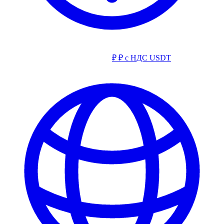
₽
₽ с НДС
USDT