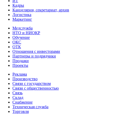
ИТ
Кадры
Канцелярия, секретариат, архив
Логистика
Маркетинг
Медслужба
НТО и НИОКР
Обучение
ОКС
ОТК
Отношения с инвесторами
Партнеры и подрядчики
Продажи
Проекты
Реклама
Производство
Связи с государством
Связи с общественностью
Связь
Склад
Снабжение
Техническая служба
Торговля