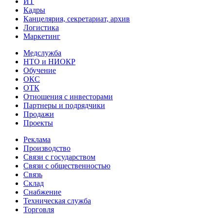
ИТ
Кадры
Канцелярия, секретариат, архив
Логистика
Маркетинг
Медслужба
НТО и НИОКР
Обучение
ОКС
ОТК
Отношения с инвесторами
Партнеры и подрядчики
Продажи
Проекты
Реклама
Производство
Связи с государством
Связи с общественностью
Связь
Склад
Снабжение
Техническая служба
Торговля