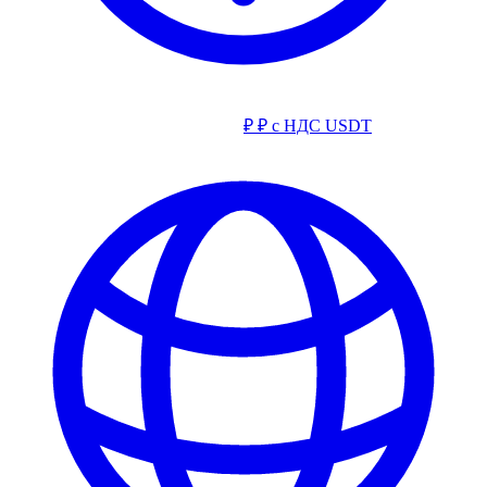
₽
₽ с НДС
USDT