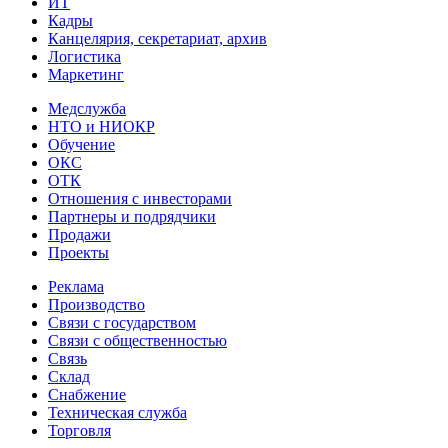
ИТ
Кадры
Канцелярия, секретариат, архив
Логистика
Маркетинг
Медслужба
НТО и НИОКР
Обучение
ОКС
ОТК
Отношения с инвесторами
Партнеры и подрядчики
Продажи
Проекты
Реклама
Производство
Связи с государством
Связи с общественностью
Связь
Склад
Снабжение
Техническая служба
Торговля