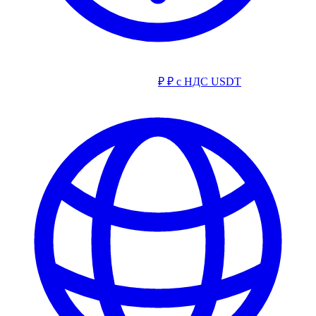
₽
₽ с НДС
USDT