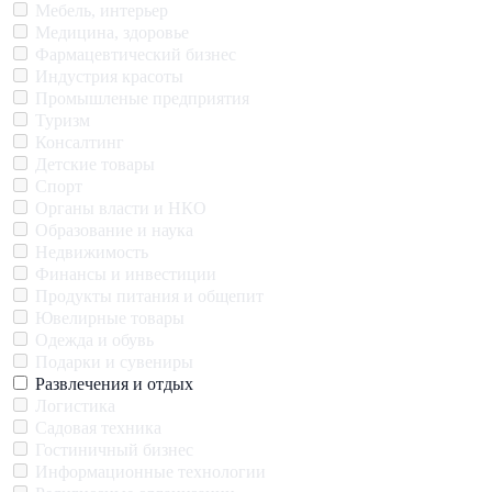
Мебель, интерьер
Медицина, здоровье
Фармацевтический бизнес
Индустрия красоты
Промышленые предприятия
Туризм
Консалтинг
Детские товары
Спорт
Органы власти и НКО
Образование и наука
Недвижимость
Финансы и инвестиции
Продукты питания и общепит
Ювелирные товары
Одежда и обувь
Подарки и сувениры
Развлечения и отдых
Логистика
Садовая техника
Гостиничный бизнес
Информационные технологии