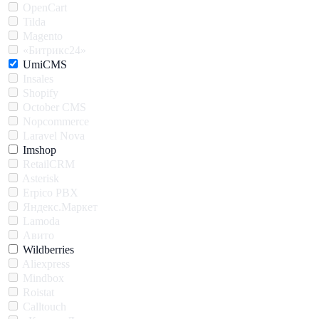
OpenCart
Tilda
Magento
«Битрикс24»
UmiCMS
Insales
Shopify
October CMS
Nopcommerce
Laravel Nova
Imshop
RetailCRM
Asterisk
Erpico PBX
Яндекс.Маркет
Lamoda
Авито
Wildberries
Aliexpress
Mindbox
Roistat
Calltouch