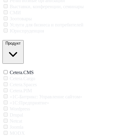
Религиозные организации
Выставки, конференции, семинары
СМИ
Зоотовары
Услуги для бизнеса и потребителей
Юриспруденция
Продукт
Cetera.CMS
Cetera.Cargo
Cetera.Spaces
Cetera.PIM
«1С-Битрикс: Управление сайтом»
«1С:Предприятие»
Wordpress
Drupal
Netcat
Joomla
MODX