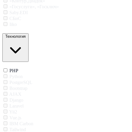
«Контур.Диадок»
«Госуслуги», «Госключ»
Saby.EDI
СБиС
Iiko
Технология
PHP
Python
PostgreSQL
Bootstrap
AJAX
Django
Laravel
Yii2
Vue.js
IBM Carbon
Tailwind