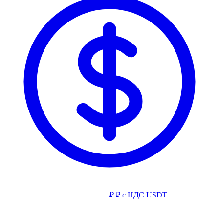
₽
₽ с НДС
USDT