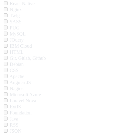
React Native
Nginx
Twig
SASS
PUG
MySQL
JQuery
IBM Cloud
HTML
Git, Gitlab, Github
Debian
CSS
Apache
Angular JS
Nagios
Microsoft Azure
Laravel Nova
ExtJS
Foundation
Java
RSS
JSON