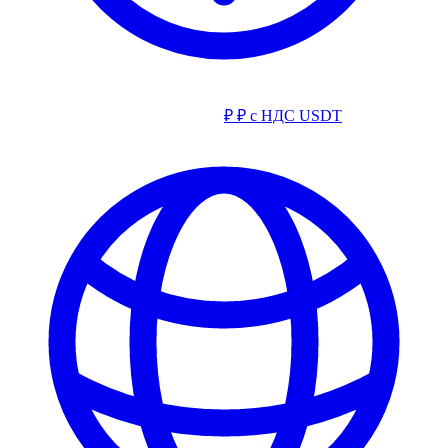
₽
₽ с НДС
USDT