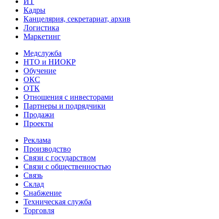
ИТ
Кадры
Канцелярия, секретариат, архив
Логистика
Маркетинг
Медслужба
НТО и НИОКР
Обучение
ОКС
ОТК
Отношения с инвесторами
Партнеры и подрядчики
Продажи
Проекты
Реклама
Производство
Связи с государством
Связи с общественностью
Связь
Склад
Снабжение
Техническая служба
Торговля