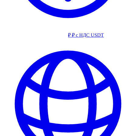
₽
₽ с НДС
USDT