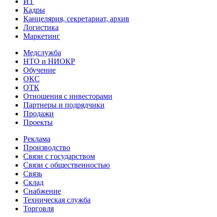
ИТ
Кадры
Канцелярия, секретариат, архив
Логистика
Маркетинг
Медслужба
НТО и НИОКР
Обучение
ОКС
ОТК
Отношения с инвесторами
Партнеры и подрядчики
Продажи
Проекты
Реклама
Производство
Связи с государством
Связи с общественностью
Связь
Склад
Снабжение
Техническая служба
Торговля