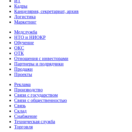
ИТ
Кадры
Канцелярия, секретариат, архив
Логистика
Маркетинг
Медслужба
НТО и НИОКР
Обучение
ОКС
ОТК
Отношения с инвесторами
Партнеры и подрядчики
Продажи
Проекты
Реклама
Производство
Связи с государством
Связи с общественностью
Связь
Склад
Снабжение
Техническая служба
Торговля