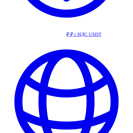
₽
₽ с НДС
USDT