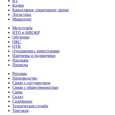
ИТ
Кадры
Канцелярия, секретариат, архив
Логистика
Маркетинг
Медслужба
НТО и НИОКР
Обучение
ОКС
ОТК
Отношения с инвесторами
Партнеры и подрядчики
Продажи
Проекты
Реклама
Производство
Связи с государством
Связи с общественностью
Связь
Склад
Снабжение
Техническая служба
Торговля