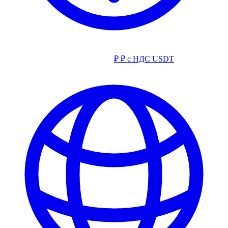
₽
₽ с НДС
USDT