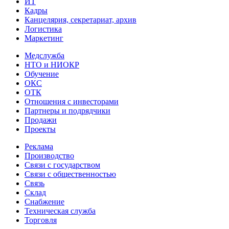
ИТ
Кадры
Канцелярия, секретариат, архив
Логистика
Маркетинг
Медслужба
НТО и НИОКР
Обучение
ОКС
ОТК
Отношения с инвесторами
Партнеры и подрядчики
Продажи
Проекты
Реклама
Производство
Связи с государством
Связи с общественностью
Связь
Склад
Снабжение
Техническая служба
Торговля