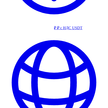
₽
₽ с НДС
USDT