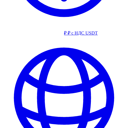
₽
₽ с НДС
USDT