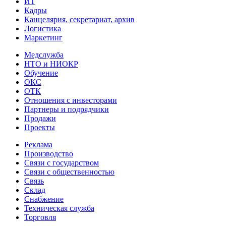
ИТ
Кадры
Канцелярия, секретариат, архив
Логистика
Маркетинг
Медслужба
НТО и НИОКР
Обучение
ОКС
ОТК
Отношения с инвесторами
Партнеры и подрядчики
Продажи
Проекты
Реклама
Производство
Связи с государством
Связи с общественностью
Связь
Склад
Снабжение
Техническая служба
Торговля