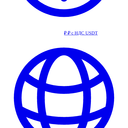
₽
₽ с НДС
USDT