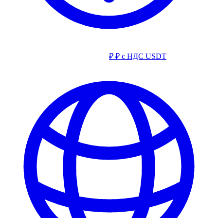
₽
₽ с НДС
USDT