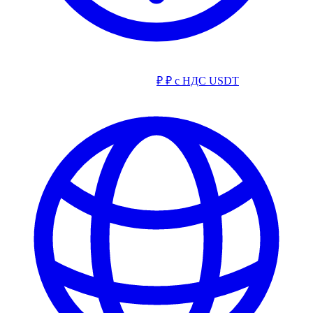
₽
₽ с НДС
USDT