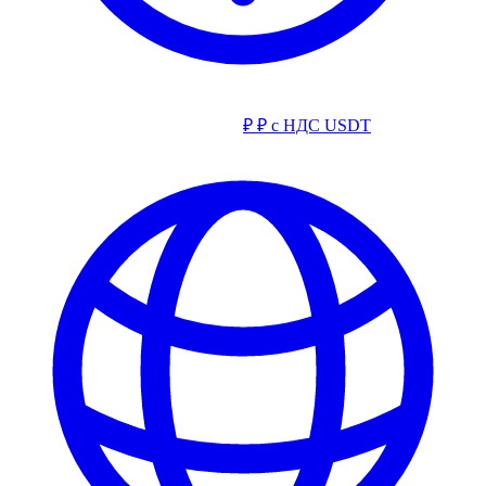
₽
₽ с НДС
USDT