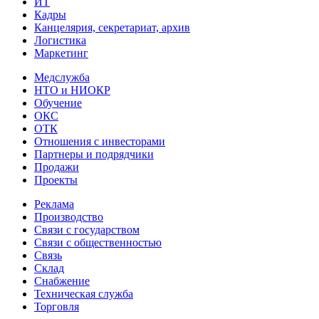
ИТ
Кадры
Канцелярия, секретариат, архив
Логистика
Маркетинг
Медслужба
НТО и НИОКР
Обучение
ОКС
ОТК
Отношения с инвесторами
Партнеры и подрядчики
Продажи
Проекты
Реклама
Производство
Связи с государством
Связи с общественностью
Связь
Склад
Снабжение
Техническая служба
Торговля