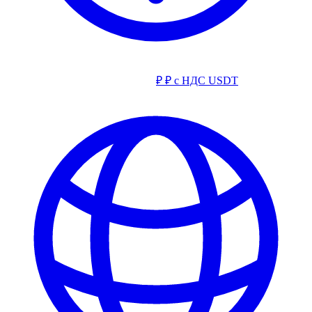
₽
₽ с НДС
USDT