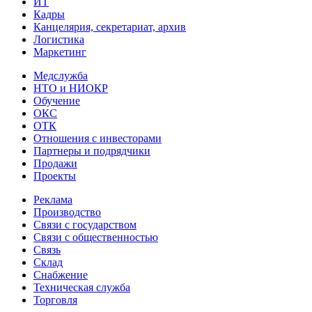
ИТ
Кадры
Канцелярия, секретариат, архив
Логистика
Маркетинг
Медслужба
НТО и НИОКР
Обучение
ОКС
ОТК
Отношения с инвесторами
Партнеры и подрядчики
Продажи
Проекты
Реклама
Производство
Связи с государством
Связи с общественностью
Связь
Склад
Снабжение
Техническая служба
Торговля