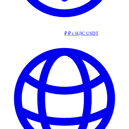
₽
₽ с НДС
USDT