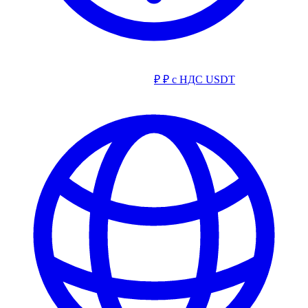
₽
₽ с НДС
USDT