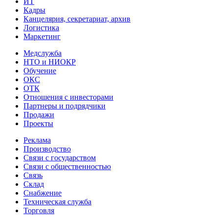
ИТ
Кадры
Канцелярия, секретариат, архив
Логистика
Маркетинг
Медслужба
НТО и НИОКР
Обучение
ОКС
ОТК
Отношения с инвесторами
Партнеры и подрядчики
Продажи
Проекты
Реклама
Производство
Связи с государством
Связи с общественностью
Связь
Склад
Снабжение
Техническая служба
Торговля