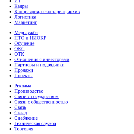
ИТ
Кадры
Канцелярия, секретариат, архив
Логистика
Маркетинг
Медслужба
НТО и НИОКР
Обучение
ОКС
ОТК
Отношения с инвесторами
Партнеры и подрядчики
Продажи
Проекты
Реклама
Производство
Связи с государством
Связи с общественностью
Связь
Склад
Снабжение
Техническая служба
Торговля