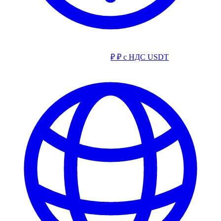
₽
₽ с НДС
USDT