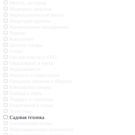
Мебель, интерьер
Медицина, здоровье
Фармацевтический бизнес
Индустрия красоты
Промышленые предприятия
Туризм
Консалтинг
Детские товары
Спорт
Органы власти и НКО
Образование и наука
Недвижимость
Финансы и инвестиции
Продукты питания и общепит
Ювелирные товары
Одежда и обувь
Подарки и сувениры
Развлечения и отдых
Логистика
Садовая техника
Гостиничный бизнес
Информационные технологии