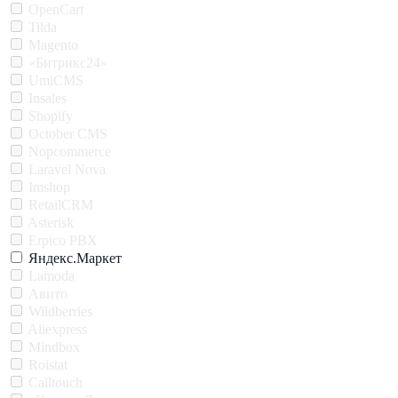
OpenCart
Tilda
Magento
«Битрикс24»
UmiCMS
Insales
Shopify
October CMS
Nopcommerce
Laravel Nova
Imshop
RetailCRM
Asterisk
Erpico PBX
Яндекс.Маркет
Lamoda
Авито
Wildberries
Aliexpress
Mindbox
Roistat
Calltouch