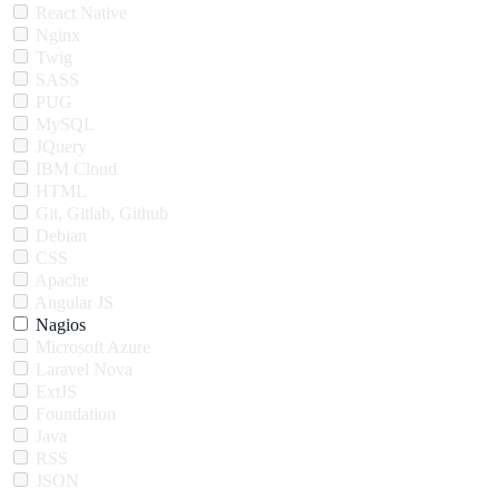
React Native
Nginx
Twig
SASS
PUG
MySQL
JQuery
IBM Cloud
HTML
Git, Gitlab, Github
Debian
CSS
Apache
Angular JS
Nagios
Microsoft Azure
Laravel Nova
ExtJS
Foundation
Java
RSS
JSON