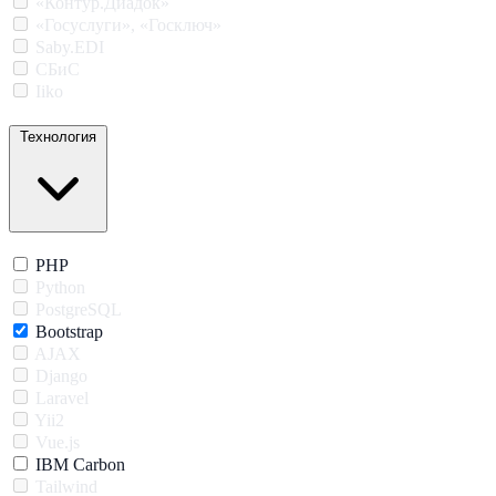
«Контур.Диадок»
«Госуслуги», «Госключ»
Saby.EDI
СБиС
Iiko
Технология
PHP
Python
PostgreSQL
Bootstrap
AJAX
Django
Laravel
Yii2
Vue.js
IBM Carbon
Tailwind