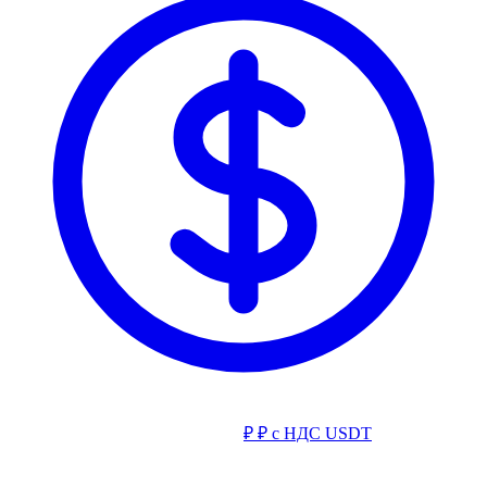
₽
₽ с НДС
USDT