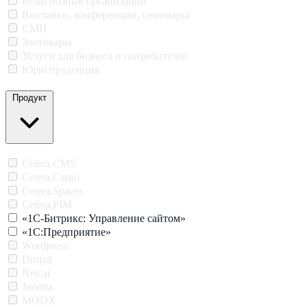
Религиозные организации
Выставки, конференции, семинары
СМИ
Зоотовары
Услуги для бизнеса и потребителей
Юриспруденция
Продукт
Cetera.CMS
Cetera.Cargo
Cetera.Spaces
Cetera.PIM
«1С-Битрикс: Управление сайтом»
«1С:Предприятие»
Wordpress
Drupal
Netcat
Joomla
MODX