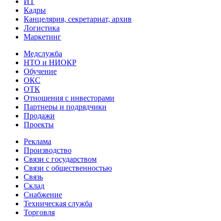
ИТ
Кадры
Канцелярия, секретариат, архив
Логистика
Маркетинг
Медслужба
НТО и НИОКР
Обучение
ОКС
ОТК
Отношения с инвесторами
Партнеры и подрядчики
Продажи
Проекты
Реклама
Производство
Связи с государством
Связи с общественностью
Связь
Склад
Снабжение
Техническая служба
Торговля