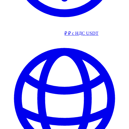
₽
₽ с НДС
USDT