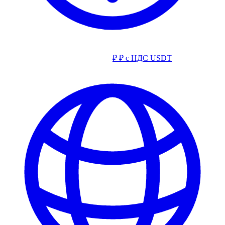
₽
₽ с НДС
USDT