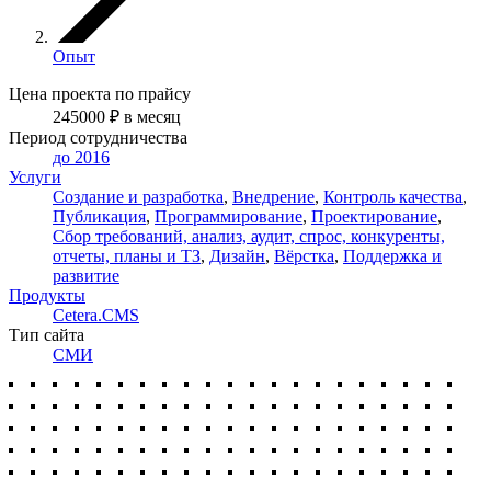
Опыт
Цена проекта по прайсу
245000
₽
в месяц
Период сотрудничества
до 2016
Услуги
Создание и разработка
,
Внедрение
,
Контроль качества
,
Публикация
,
Программирование
,
Проектирование
,
Сбор требований, анализ, аудит, спрос, конкуренты,
отчеты, планы и ТЗ
,
Дизайн
,
Вёрстка
,
Поддержка и
развитие
Продукты
Cetera.CMS
Тип сайта
СМИ