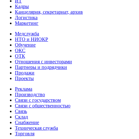
ИТ
Кадры
Канцелярия, секретариат, архив
Логистика
Маркетинг
Медслужба
НТО и НИОКР
Обучение
ОКС
ОТК
Отношения с инвесторами
Партнеры и подрядчики
Продажи
Проекты
Реклама
Производство
Связи с государством
Связи с общественностью
Связь
Склад
Снабжение
Техническая служба
Торговля