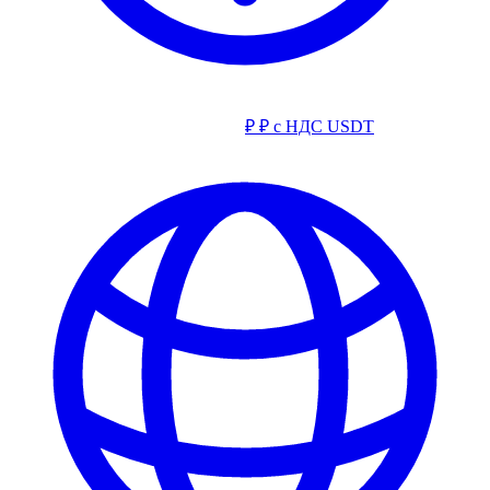
₽
₽ с НДС
USDT