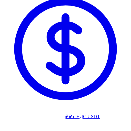
₽
₽ с НДС
USDT