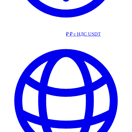
₽
₽ с НДС
USDT