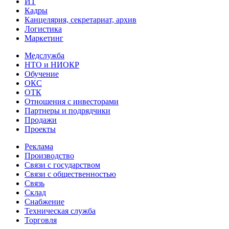
ИТ
Кадры
Канцелярия, секретариат, архив
Логистика
Маркетинг
Медслужба
НТО и НИОКР
Обучение
ОКС
ОТК
Отношения с инвесторами
Партнеры и подрядчики
Продажи
Проекты
Реклама
Производство
Связи с государством
Связи с общественностью
Связь
Склад
Снабжение
Техническая служба
Торговля