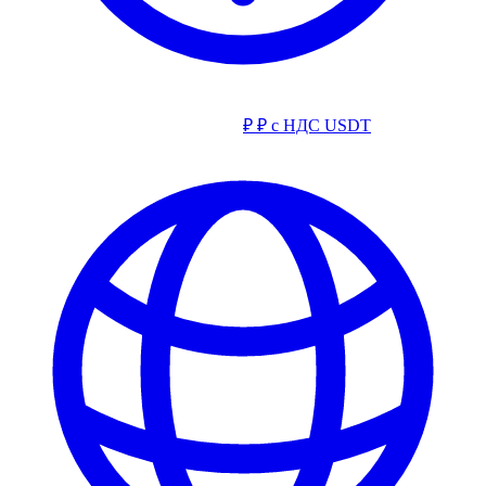
₽
₽ с НДС
USDT