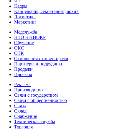
ИТ
Кадры
Канцелярия, секретариат, архив
Логистика
Маркетинг
Медслужба
НТО и НИОКР
Обучение
ОКС
ОТК
Отношения с инвесторами
Партнеры и подрядчики
Продажи
Проекты
Реклама
Производство
Связи с государством
Связи с общественностью
Связь
Склад
Снабжение
Техническая служба
Торговля