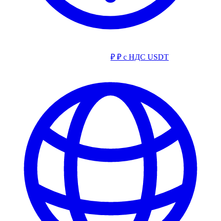
₽
₽ с НДС
USDT