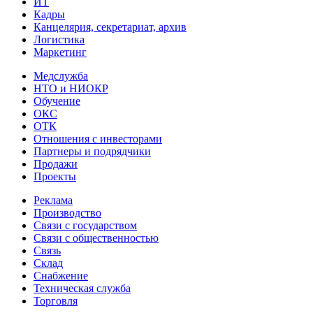
ИТ
Кадры
Канцелярия, секретариат, архив
Логистика
Маркетинг
Медслужба
НТО и НИОКР
Обучение
ОКС
ОТК
Отношения с инвесторами
Партнеры и подрядчики
Продажи
Проекты
Реклама
Производство
Связи с государством
Связи с общественностью
Связь
Склад
Снабжение
Техническая служба
Торговля