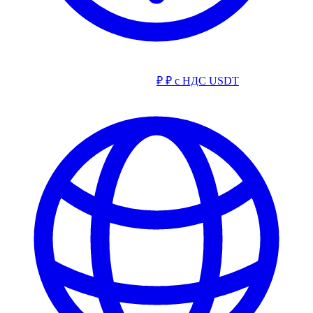
₽
₽ с НДС
USDT