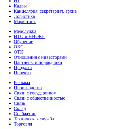
ИТ
Кадры
Канцелярия, секретариат, архив
Логистика
Маркетинг
Медслужба
НТО и НИОКР
Обучение
ОКС
ОТК
Отношения с инвесторами
Партнеры и подрядчики
Продажи
Проекты
Реклама
Производство
Связи с государством
Связи с общественностью
Связь
Склад
Снабжение
Техническая служба
Торговля