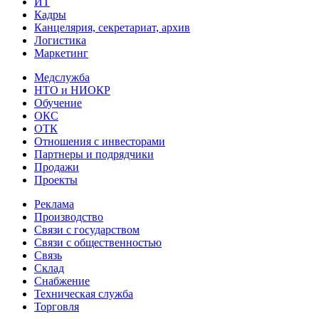
ИТ
Кадры
Канцелярия, секретариат, архив
Логистика
Маркетинг
Медслужба
НТО и НИОКР
Обучение
ОКС
ОТК
Отношения с инвесторами
Партнеры и подрядчики
Продажи
Проекты
Реклама
Производство
Связи с государством
Связи с общественностью
Связь
Склад
Снабжение
Техническая служба
Торговля