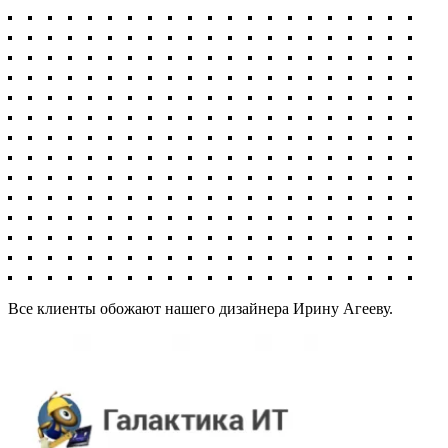
Все клиенты обожают нашего дизайнера Ирину Агееву.