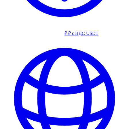
₽
₽ с НДС
USDT