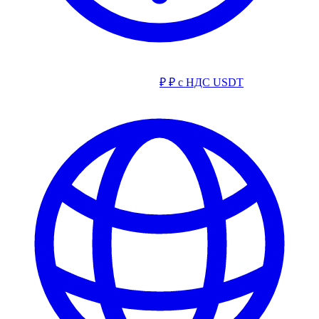
₽
₽ с НДС
USDT