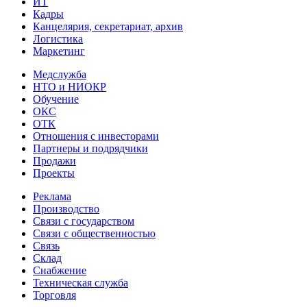
ИТ
Кадры
Канцелярия, секретариат, архив
Логистика
Маркетинг
Медслужба
НТО и НИОКР
Обучение
ОКС
ОТК
Отношения с инвесторами
Партнеры и подрядчики
Продажи
Проекты
Реклама
Производство
Связи с государством
Связи с общественностью
Связь
Склад
Снабжение
Техническая служба
Торговля