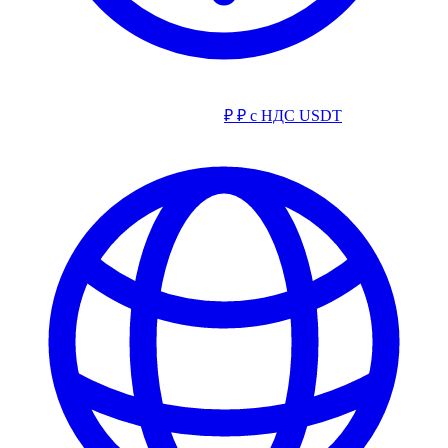
₽
₽ с НДС
USDT