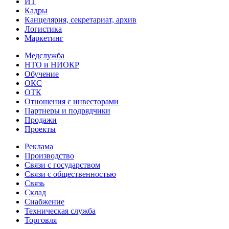
ИТ
Кадры
Канцелярия, секретариат, архив
Логистика
Маркетинг
Медслужба
НТО и НИОКР
Обучение
ОКС
ОТК
Отношения с инвесторами
Партнеры и подрядчики
Продажи
Проекты
Реклама
Производство
Связи с государством
Связи с общественностью
Связь
Склад
Снабжение
Техническая служба
Торговля